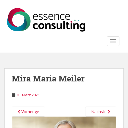
S
k
i
p
t
o
TOGGLE
m
a
i
n
c
o
Mira Maria Meiler
n
t
e
30. März 2021
n
t
Vorherige
Nächste