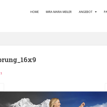
HOME
MIRA MARIA MEILER
ANGEBOT
P
prung_16x9
21